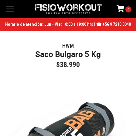
0
Horario de atención: Lun - Vie: 10:00 a 19:00 hrs I ☎ +56 9 7210 0040
HWM
Saco Bulgaro 5 Kg
$38.990