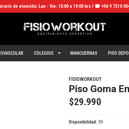
orario de atención: Lun - Vie: 10:00 a 19:00 hrs I ☎ +56 9 7210 00
IOVASCULAR
COLEGIOS
MANCUERNAS
PISO DEPO
FISIOWORKOUT
Piso Goma E
$29.990
Disponibilidad:
39