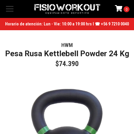
0
Horario de atención: Lun - Vie: 10:00 a 19:00 hrs I ☎ +56 9 7210 0040
HWM
Pesa Rusa Kettlebell Powder 24 Kg
$74.390