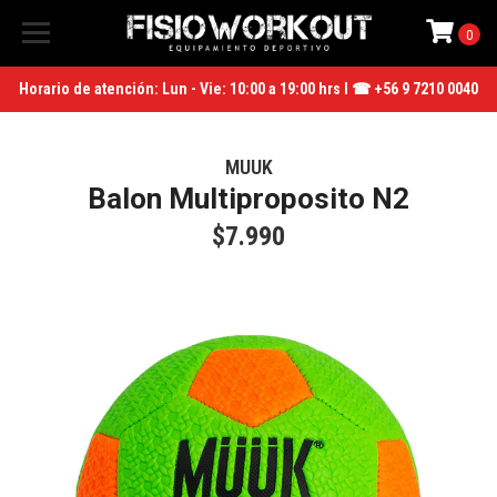
0
Horario de atención: Lun - Vie: 10:00 a 19:00 hrs I ☎ +56 9 7210 0040
MUUK
Balon Multiproposito N2
$7.990